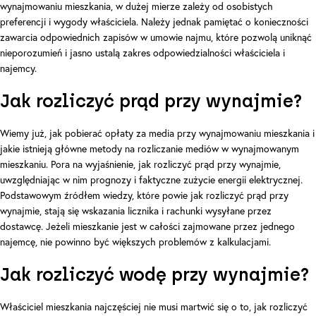
wynajmowaniu mieszkania, w dużej mierze zależy od osobistych
preferencji i wygody właściciela. Należy jednak pamiętać o konieczności
zawarcia odpowiednich zapisów w umowie najmu, które pozwolą uniknąć
nieporozumień i jasno ustalą zakres odpowiedzialności właściciela i
najemcy.
Jak rozliczyć prąd przy wynajmie?
CHECKLISTA DLA WŁAŚCICIELA MIESZKANIA!
Wiemy już, jak pobierać opłaty za media przy wynajmowaniu mieszkania i
Wynajmuj mieszkanie bez stresu!
jakie istnieją główne metody na rozliczanie mediów w wynajmowanym
30 stron praktycznych porad dla wynajmujących mieszkania
mieszkaniu. Pora na wyjaśnienie, jak rozliczyć prąd przy wynajmie,
uwzględniając w nim prognozy i faktyczne zużycie energii elektrycznej.
Najważniejsze zapisy umowy
Podstawowym źródłem wiedzy, które powie jak rozliczyć prąd przy
Skuteczna weryfikacja najemcy
wynajmie, stają się wskazania licznika i rachunki wysyłane przez
dostawcę. Jeżeli mieszkanie jest w całości zajmowane przez jednego
Czerwone flagi przy wyborze najemcy
najemcę, nie powinno być większych problemów z kalkulacjami.
Specyfika wynajmu w Warszawie
Jak rozliczyć wodę przy wynajmie?
Właściciel mieszkania najczęściej nie musi martwić się o to, jak rozliczyć