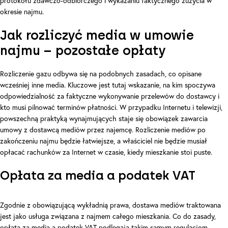
protokołu zdawczo-odbiorczego i wykazaniu faktycznego zużycia w
okresie najmu.
Jak rozliczyć media w umowie
najmu – pozostałe opłaty
Rozliczenie gazu odbywa się na podobnych zasadach, co opisane
wcześniej inne media. Kluczowe jest tutaj wskazanie, na kim spoczywa
odpowiedzialność za faktyczne wykonywanie przelewów do dostawcy i
kto musi pilnować terminów płatności. W przypadku Internetu i telewizji,
powszechną praktyką wynajmujących staje się obowiązek zawarcia
umowy z dostawcą mediów przez najemcę. Rozliczenie mediów po
zakończeniu najmu będzie łatwiejsze, a właściciel nie będzie musiał
opłacać rachunków za Internet w czasie, kiedy mieszkanie stoi puste.
Opłata za media a podatek VAT
Zgodnie z obowiązującą wykładnią prawa, dostawa mediów traktowana
jest jako usługa związana z najmem całego mieszkania. Co do zasady,
opłata za media a podatek VAT podlegają takim samym regulacjom.