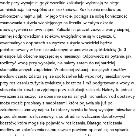
wodę przy wynajmie, gdyż wszelkie kalkulacje wykonają za niego
administracja lub wspólnota mieszkaniowa. Rozliczenie mediów po
zakończeniu najmu, jak i w jego trakcie, pociąga za sobą konieczność
zsumowania zużycia widniejącego na liczniku w całym okresie
obowiązywania umowy najmu. Zaliczki na poczet zużycia wody ciepłej,
zimnej i odprowadzania ścieków, uwzględnione są w czynszu. O
ewentualnych dopłatach za wyższe zużycie właściciel będzie
poinformowany w terminie ustalonym w umowie ze spółdzielnią (to 3
miesiące lub obecnie najczęściej 6 miesięcy). Odpowiedź na pytanie, jak
rozliczyć wodę przy wynajmie, nie należy zatem do najbardziej
skomplikowanych zagadnień. W obecnej sytuacji rosnących kosztów
mediów często zdarza się, że spółdzielnie lub wspólnoty mieszkaniowe
przy rozliczeniu zużycia zwiększają koszt za 1 m3 podgrzewania wody w
stosunku do kosztu przyjętego przy kalkulacji zaliczek. Należy tu jednak
wyraźnie zaznaczyć, że opieranie się na samych rachunkach od dostawcy
może rodzić problemy z nadpłatami, które pojawią się już po
zakończeniu umowy najmu. Lokatorzy często kończą wynajem mieszkania
przed okresem rozliczeniowym, co utrudnia rozliczenie dodatkowych
kosztów, które mogą się pojawić w rozliczeniu. Dlatego rozliczenie
mediów po zakończeniu najmu zawsze powinno opierać się na spisaniu