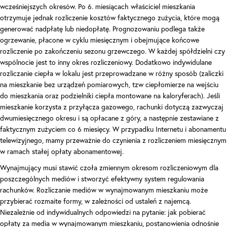
wcześniejszych okresów. Po 6. miesiącach właściciel mieszkania
otrzymuje jednak rozliczenie kosztów faktycznego zużycia, które mogą
generować nadpłatę lub niedopłatę. Prognozowaniu podlega także
ogrzewanie, płacone w cyklu miesięcznym i obejmujące końcowe
rozliczenie po zakończeniu sezonu grzewczego. W każdej spółdzielni czy
wspólnocie jest to inny okres rozliczeniowy. Dodatkowo indywidulane
rozliczanie ciepła w lokalu jest przeprowadzane w różny sposób (zaliczki
na mieszkanie bez urządzeń pomiarowych, tzw ciepłomierze na wejściu
do mieszkania oraz podzielniki ciepła montowane na kaloryferach). Jeśli
mieszkanie korzysta z przyłącza gazowego, rachunki dotyczą zazwyczaj
dwumiesięcznego okresu i są opłacane z góry, a następnie zestawiane z
faktycznym zużyciem co 6 miesięcy. W przypadku Internetu i abonamentu
telewizyjnego, mamy przeważnie do czynienia z rozliczeniem miesięcznym
w ramach stałej opłaty abonamentowej.
Wynajmujący musi stawić czoła zmiennym okresom rozliczeniowym dla
poszczególnych mediów i stworzyć efektywny system regulowania
rachunków. Rozliczanie mediów w wynajmowanym mieszkaniu może
przybierać rozmaite formy, w zależności od ustaleń z najemcą.
Niezależnie od indywidualnych odpowiedzi na pytanie: jak pobierać
opłaty za media w wynajmowanym mieszkaniu, postanowienia odnośnie