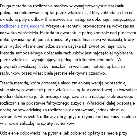
Druga metoda na rozliczanie mediów w wynajmowanym mieszkaniu
polega na dokonywaniu opłat przez właściciela, który zakłada na ten cel
określoną pulę środków finansowych, a następnie dokonuje miesięcznego
rozliczenia z najemcami
. Wszystkie rachunki prowadzone są wówczas na
nazwisko właściciela. Metoda ta gwarantuje pełną kontrolę nad procesem
dokonywania opłat, jednak obniża płynność finansową właściciela, który
musi wydać własne pieniądze, zanim uzyska ich zwrot od najemców.
Metoda samodzielnego opłacania rachunków jest najczęściej wybierana
przez właścicieli wynajmujących jedną lub kilka nieruchomości. W
przypadku większej liczby mieszkań na wynajem, metoda opłacania
rachunków przez właściciela jest nie efektywna czasowo.
Trzecią metodą, która pozostaje nieco zmienioną wersją poprzedniej,
staje się wprowadzenie przez właściciela opłaty ryczałtowej za wszystkie
media i doliczeniu jej do miesięcznego czynszu, a następnie okresowego
rozliczania na podstawie faktycznego zużycia. Właściciel dalej pozostaje
osobą odpowiedzialną za rozliczenia z dostawcami, jednak nie musi
zakładać własnych środków z góry, gdyż otrzymuje od najemcy ustaloną
w umowie zaliczkę na spłatę rachunków.
Udzielenie odpowiedzi na pytanie, jak pobierać opłaty za media przy